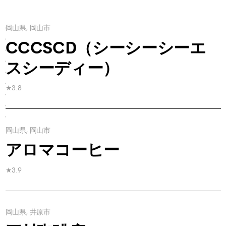
岡山県, 岡山市
First
Previous
CCCSCD（シーシーシーエ
2
3
スシーディー）
4
5
★3.8
6
Next
Last
岡山県, 岡山市
アロマコーヒー
★3.9
岡山県, 井原市