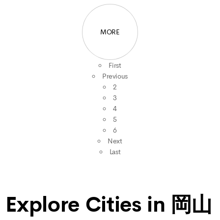
MORE
First
Previous
2
3
4
5
6
Next
Last
Explore Cities in 岡山