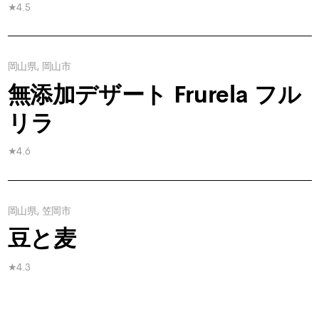
★4.5
岡山県, 岡山市
無添加デザート Frurela フル
リラ
★4.6
岡山県, 笠岡市
豆と麦
★4.3