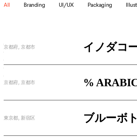
All
Branding
UI/UX
Packaging
Illus
1
イノダコー
京都府, 京都市
2
3
Next
Last
% ARABICA
京都府, 京都市
ブルーボト
東京都, 新宿区