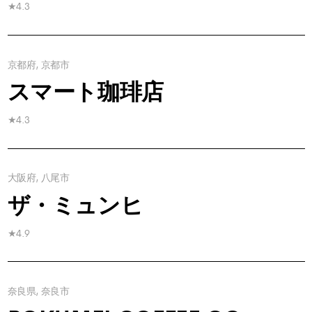
★4.3
京都府, 京都市
スマート珈琲店
★4.3
大阪府, 八尾市
ザ・ミュンヒ
★4.9
奈良県, 奈良市