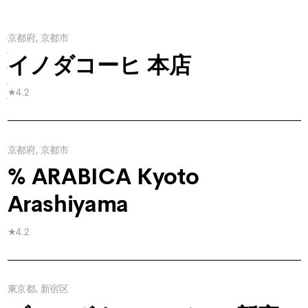
京都府, 京都市
1
2
イノダコーヒ 本店
3
Next
★4.2
Last
京都府, 京都市
% ARABICA Kyoto
Arashiyama
★4.2
東京都, 新宿区